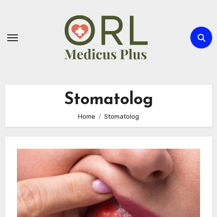
Skip
to
content
Stomatolog
Home
Stomatolog