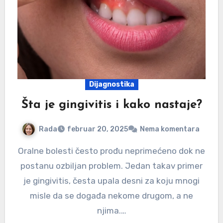
Dijagnostika
Šta je gingivitis i kako nastaje?
Rada
februar 20, 2025
Nema komentara
Oralne bolesti često prođu neprimećeno dok ne
postanu ozbiljan problem. Jedan takav primer
je gingivitis, česta upala desni za koju mnogi
misle da se događa nekome drugom, a ne
njima.…