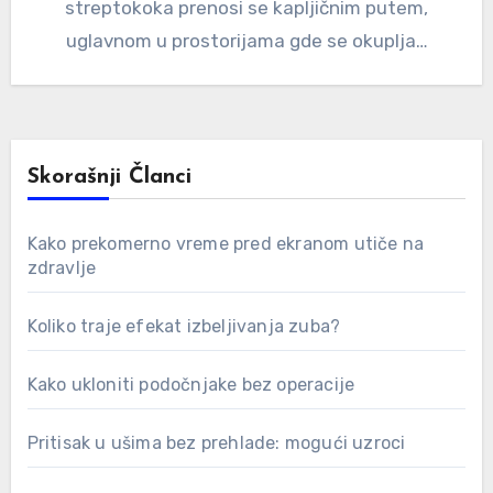
streptokoka prenosi se kapljičnim putem,
uglavnom u prostorijama gde se okuplja…
Skorašnji Članci
Kako prekomerno vreme pred ekranom utiče na
zdravlje
Koliko traje efekat izbeljivanja zuba?
Kako ukloniti podočnjake bez operacije
Pritisak u ušima bez prehlade: mogući uzroci