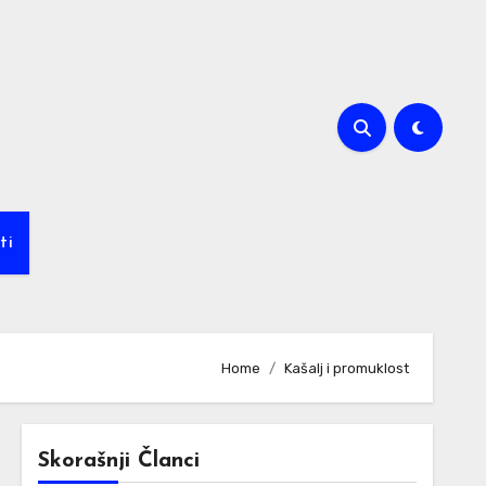
ti
Home
Kašalj i promuklost
Skorašnji Članci