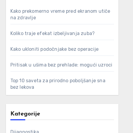
Kako prekomerno vreme pred ekranom utiče
na zdravlje
Koliko traje efekat izbeljivanja zuba?
Kako ukloniti podočnjake bez operacije
Pritisak u ušima bez prehlade: mogući uzroci
Top 10 saveta za prirodno poboljšanje sna
bez lekova
Kategorije
Dijagnostika