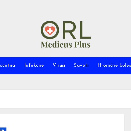
očetna
Infekcije
Virusi
Saveti
Hronične boles
je