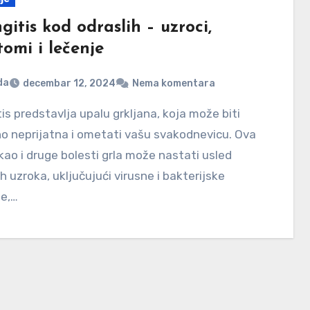
gitis kod odraslih – uzroci,
omi i lečenje
da
decembar 12, 2024
Nema komentara
o neprijatna i ometati vašu svakodnevicu. Ova
kao i druge bolesti grla može nastati usled
tih uzroka, uključujući virusne i bakterijske
je,…