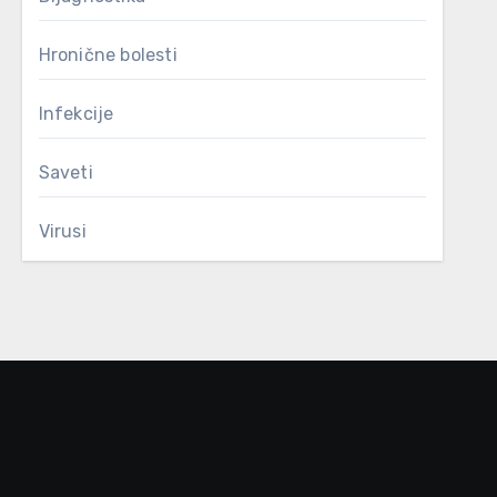
Hronične bolesti
Infekcije
Saveti
Virusi