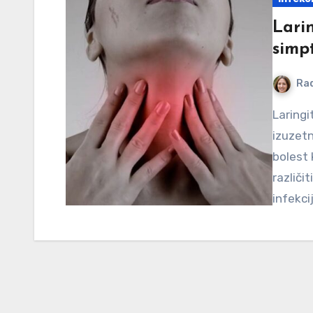
Larin
simpt
Ra
Laringitis predstavlja upalu grkljana, koja može biti
izuzetn
bolest 
različi
infekci