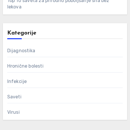
Top 10 saveta za prirodno poboljšanje sna bez
lekova
Kategorije
Dijagnostika
Hronične bolesti
Infekcije
Saveti
Virusi