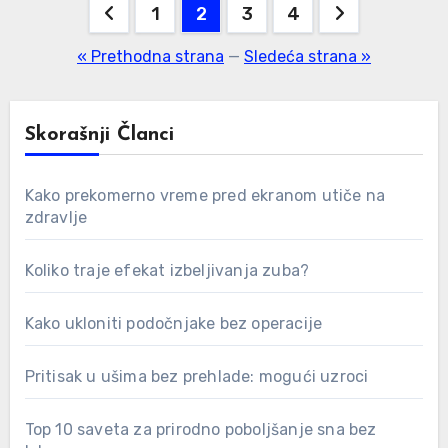
Paginacija
1
2
3
4
članaka
« Prethodna strana
—
Sledeća strana »
Skorašnji Članci
Kako prekomerno vreme pred ekranom utiče na
zdravlje
Koliko traje efekat izbeljivanja zuba?
Kako ukloniti podočnjake bez operacije
Pritisak u ušima bez prehlade: mogući uzroci
Top 10 saveta za prirodno poboljšanje sna bez