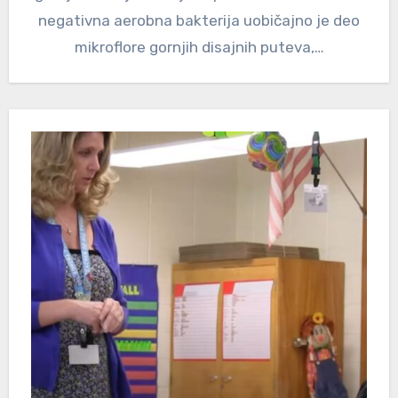
negativna aerobna bakterija uobičajno je deo
mikroflore gornjih disajnih puteva,…