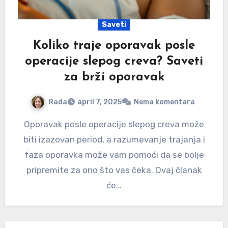
Saveti
Koliko traje oporavak posle
operacije slepog creva? Saveti
za brži oporavak
Rada
april 7, 2025
Nema komentara
Oporavak posle operacije slepog creva može
biti izazovan period, a razumevanje trajanja i
faza oporavka može vam pomoći da se bolje
pripremite za ono što vas čeka. Ovaj članak
će…