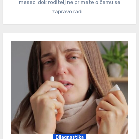
meseci dok roditelj ne primete o čemu se
zapravo radi.…
Dijagnostika