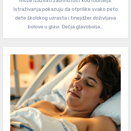
može izazvati zabrinutost kod roditelja.
Istraživanja pokazuju da otprilike svako peto
dete školskog uzrasta i tinejdžer doživljava
bolove u glavi. Dečja glavobolja…