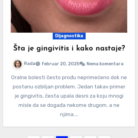
Dijagnostika
Šta je gingivitis i kako nastaje?
Rada
februar 20, 2025
Nema komentara
Oralne bolesti često prođu neprimećeno dok ne
postanu ozbiljan problem. Jedan takav primer
je gingivitis, česta upala desni za koju mnogi
misle da se događa nekome drugom, a ne
njima.…