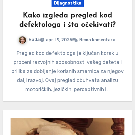
Dijagnostika
Kako izgleda pregled kod
defektologa i šta očekivati?
Rada
april 9, 2025
Nema komentara
Pregled kod defektologa je ključan korak u
proceni razvojnih sposobnosti vašeg deteta i
prilika za dobijanje korisnih smernica za njegov
dalji razvoj. Ovaj pregled obuhvata analizu
motoričkih, jezičkih, perceptivnih i…