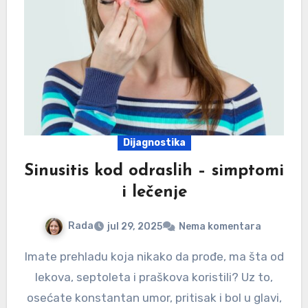
Dijagnostika
Sinusitis kod odraslih – simptomi
i lečenje
Rada
jul 29, 2025
Nema komentara
Imate prehladu koja nikako da prođe, ma šta od
lekova, septoleta i praškova koristili? Uz to,
osećate konstantan umor, pritisak i bol u glavi,