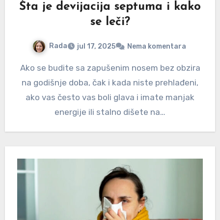
Šta je devijacija septuma i kako
se leči?
Rada
jul 17, 2025
Nema komentara
Ako se budite sa zapušenim nosem bez obzira
na godišnje doba, čak i kada niste prehlađeni,
ako vas često vas boli glava i imate manjak
energije ili stalno dišete na…