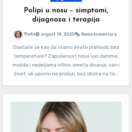
Polipi u nosu – simptomi,
dijagnoza i terapija
Rada
avgust 18, 2025
Nema komentara
Osećate se kao da stalno imate prehladu bez
temperature? Zapušenost nosa vas danima,
možda i nedeljama iritira, ometa disanje, san i
život, ali uporno ne prolazi, bez obzira na to…